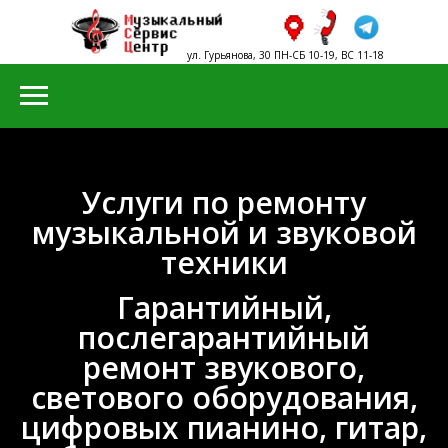
ул. Гурьянова, 30 ПН-СБ 10-19, ВС 11-18
+7 (499) 705-06-06
+7 (965) 290-90-00
info@7050606.com
Москва
м. Печатники
ул. Гурьянова, 30
ПН-СБ 10-19, ВС 11-18
Услуги по ремонту
музыкальной и звуковой
техники
Гарантийный,
послегарантийный
ремонт звукового,
светового оборудования,
цифровых пианино, гитар,