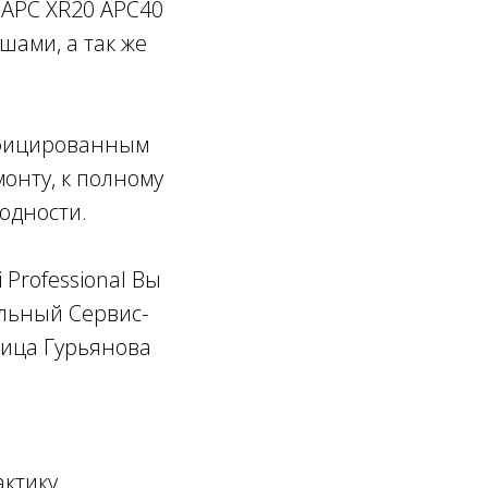
 APC XR20 APC40
ишами, а так же
ифицированным
монту, к полному
одности.
Professional Вы
льный Сервис-
лица Гурьянова
ктику,