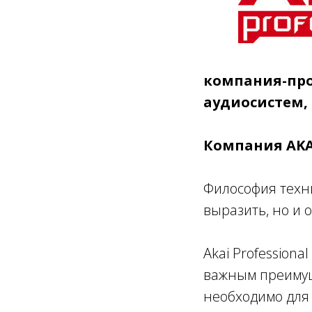
компания-про
аудиосистем, 
Компания AKAI
Философия техни
выразить, но и 
Akai Profession
важным преимуще
необходимо для 