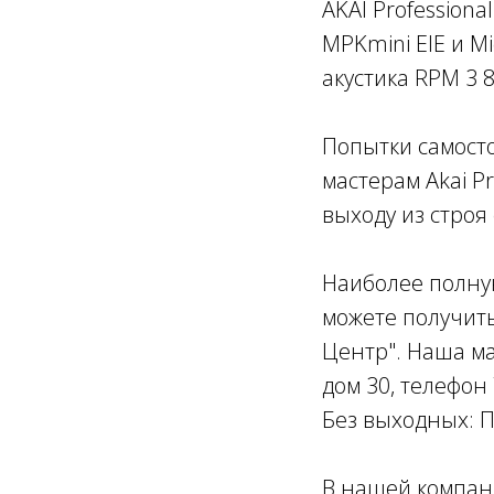
AKAI Profession
MPKmini EIE и Mi
акустика RPM 3 8
Попытки самост
мастерам Akai P
выходу из строя
Наиболее полную
можете получит
Центр". Наша ма
дом 30, телефон
Без выходных: Пн
В нашей компани