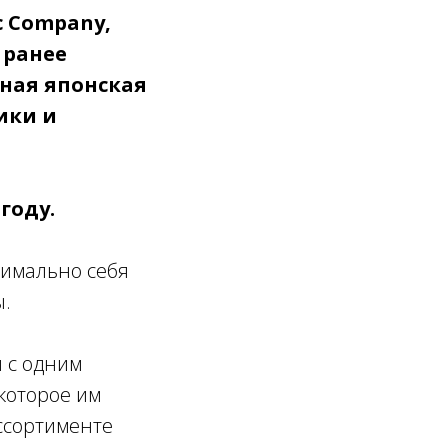
ic Company,
— ранее
ная японская
ики и
году.
симально себя
ы.
и с одним
которое им
ассортименте